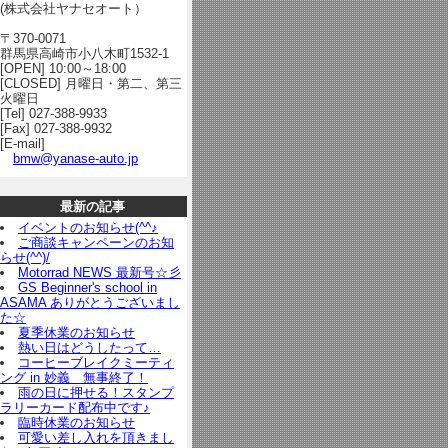
(株式会社ヤナセオート）
〒370-0071
群馬県高崎市小八木町1532-1
[OPEN] 10:00～18:00
[CLOSED] 月曜日・第二、第三
火曜日
[Tel] 027-388-9933
[Fax] 027-388-9932
[E-mail]
bmw@yanase-auto.jp
最新の記事
イベントのお知らせ(^^♪
ご商談キャンペーンのお知
らせ(^^)/
Motorrad NEWS 最新号☆彡
GS Beginner's school in
ASAMA ありがとうございまし
た☆
夏季休業のお知らせ
熱い日はどうしたって…
コーヒーブレイクミーティ
ング in 妙義 無事終了！
雨の日に押せる！スタンプ
ラリーカード配布中です♪
臨時休業のお知らせ
可愛い差し入れを頂きまし