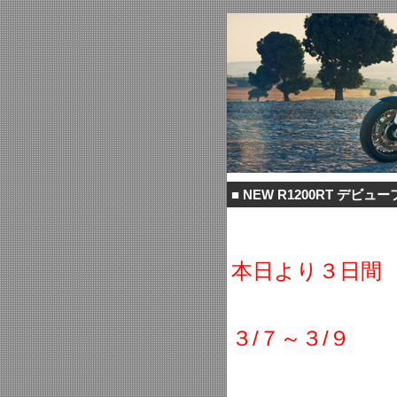
■
NEW R1200RT デビュ
本日より３日間
３/７～３/９