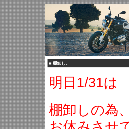
■
棚卸し。
明日1/31は
棚卸しの為
お休みさせ