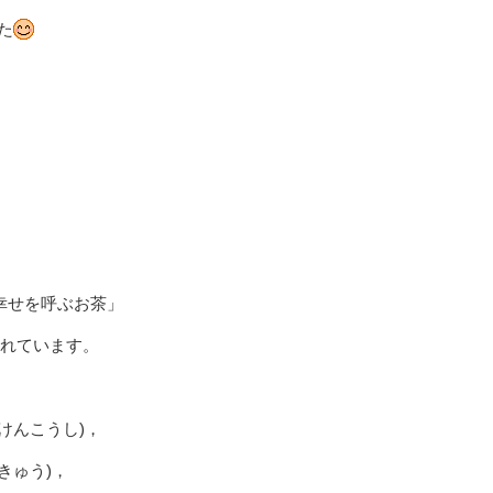
た
幸せを呼ぶお茶」
まれています。
、
けんこうし)，
きゅう)，