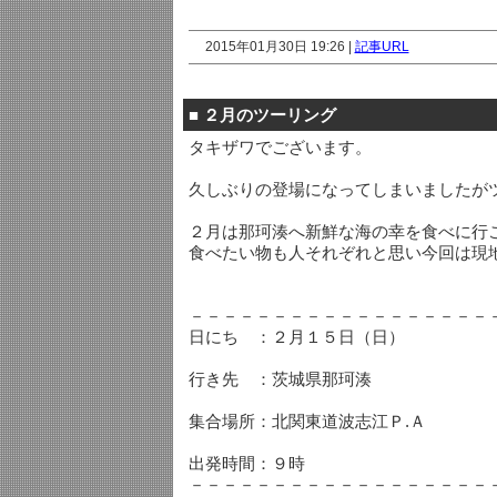
2015年01月30日 19:26 |
記事URL
■
２月のツーリング
タキザワでございます。
久しぶりの登場になってしまいましたが
２月は那珂湊へ新鮮な海の幸を食べに行
食べたい物も人それぞれと思い今回は現
－－－－－－－－－－－－－－－－－－
日にち ：２月１５日（日）
行き先 ：茨城県那珂湊
集合場所：北関東道波志江Ｐ.Ａ
出発時間：９時
－－－－－－－－－－－－－－－－－－