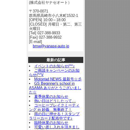
(株式会社ヤナセオート）
〒370-0071
群馬県高崎市小八木町1532-1
[OPEN] 10:00～18:00
[CLOSED] 月曜日・第二、第三
火曜日
[Tel] 027-388-9933
[Fax] 027-388-9932
[E-mail]
bmw@yanase-auto.jp
最新の記事
イベントのお知らせ(^^♪
ご商談キャンペーンのお知
らせ(^^)/
Motorrad NEWS 最新号☆彡
GS Beginner's school in
ASAMA ありがとうございまし
た☆
夏季休業のお知らせ
熱い日はどうしたって…
コーヒーブレイクミーティ
ング in 妙義 無事終了！
雨の日に押せる！スタンプ
ラリーカード配布中です♪
臨時休業のお知らせ
可愛い差し入れを頂きまし