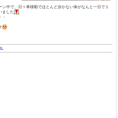
ペーン中で、日々車移動でほとんど歩かない体がなんと一日で１
いました
・・
す
RL