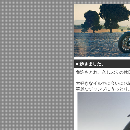
■
歩きました。
免許もとれ、久しぶりの休
大好きなイルカに会いに水
華麗なジャンプにうっとり