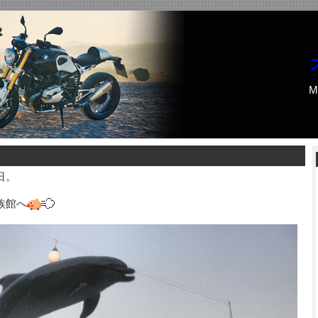
M
日。
族館へ
。