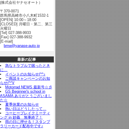
(株式会社ヤナセオート）
〒370-0071
群馬県高崎市小八木町1532-1
[OPEN] 10:00～18:00
[CLOSED] 月曜日・第二、第三
火曜日
[Tel] 027-388-9933
[Fax] 027-388-9932
[E-mail]
bmw@yanase-auto.jp
最新の記事
急なトラブルで困ったとき
に…
イベントのお知らせ(^^♪
ご商談キャンペーンのお知
らせ(^^)/
Motorrad NEWS 最新号☆彡
GS Beginner's school in
ASAMA ありがとうございまし
た☆
夏季休業のお知らせ
熱い日はどうしたって…
コーヒーブレイクミーティ
ング in 妙義 無事終了！
雨の日に押せる！スタンプ
ラリーカード配布中です♪