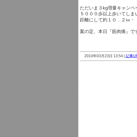
ただいま３kg増量キャン
５０００歩以上歩いてしま
距離にして約１０．２㎞・
案の定、本日『筋肉痛』で
2010年03月23日 13:54 |
記事U