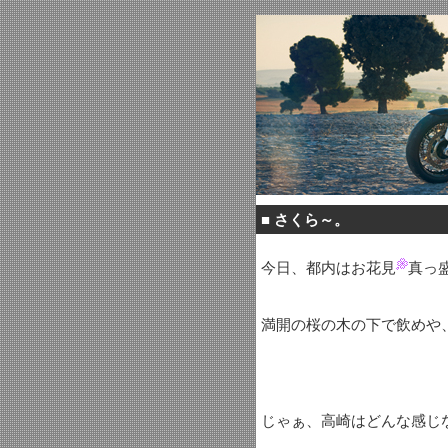
■
さくら～。
今日、都内はお花見
真っ
満開の桜の木の下で飲めや
じゃぁ、高崎はどんな感じ