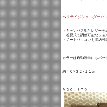
ヘリテイジショルダーバ
・キャンパス地とレザーを
・着脱式で調整可能なショ
・ノートパソコンを収納可
カラーは通勤通学にもバッ
約４０×３２×１１㎝
￥２０，３７０