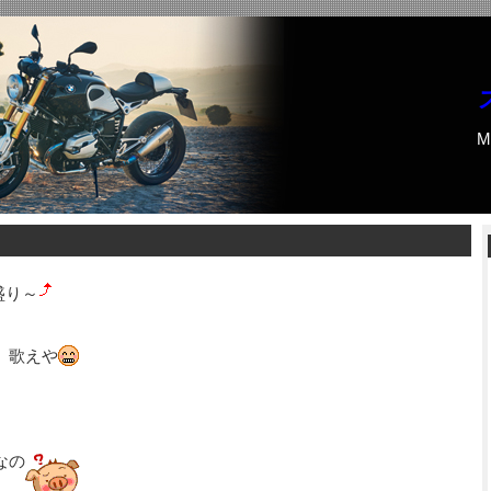
M
盛り～
、歌えや
なの