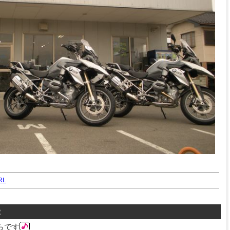
RL
2
らです