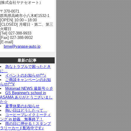
(株式会社ヤナセオート）
〒370-0071
群馬県高崎市小八木町1532-1
[OPEN] 10:00～18:00
[CLOSED] 月曜日・第二、第三
火曜日
[Tel] 027-388-9933
[Fax] 027-388-9932
[E-mail]
bmw@yanase-auto.jp
最新の記事
急なトラブルで困ったとき
に…
イベントのお知らせ(^^♪
ご商談キャンペーンのお知
らせ(^^)/
Motorrad NEWS 最新号☆彡
GS Beginner's school in
ASAMA ありがとうございまし
た☆
夏季休業のお知らせ
熱い日はどうしたって…
コーヒーブレイクミーティ
ング in 妙義 無事終了！
雨の日に押せる！スタンプ
ラリーカード配布中です♪