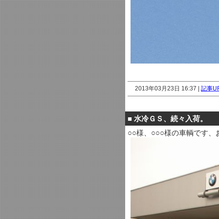
2013年03月23日 16:37 |
記事U
■
水冷ＧＳ、続々入荷。
○○様、○○○様の車輌です