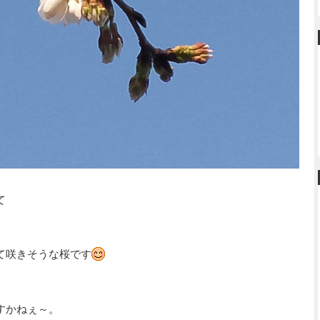
て
て咲きそうな桜です
すかねぇ～。