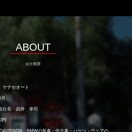
ABOUT
会社概要
 ヤナセオート
9月
役社長 武井 幸司
00円
Y DAVIDSON、BMWの新車・中古車・パーツ・ウェアの