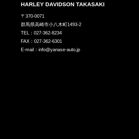
HARLEY DAVIDSON TAKASAKI
〒370-0071
群馬県高崎市小八木町1493-2
TEL：
027-362-8234
FAX：027-362-6301
E-mail：
info@yanase-auto.jp