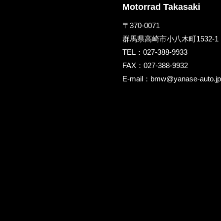
Motorrad Takasaki
〒370-0071
群馬県高崎市小八木町1532-1
TEL：
027-388-9933
FAX：027-388-9932
E-mail：
bmw@yanase-auto.j