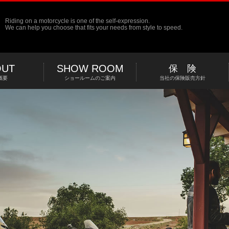
Riding on a motorcycle is one of the self-expression.
We can help you choose that fits your needs from style to speed.
OUT
SHOW ROOM
保 険
概要
ショールームのご案内
当社の保険販売方針